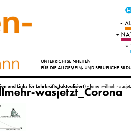
A
NA
UNTERRICHTSEINHEITEN
FÜR DIE ALLGEMEIN- UND BERUFLICHE BIL
en und Links für Lehrkräfte (aktualisiert)
»
lernenwillmehr-wasje
llmehr-wasjetzt_Corona