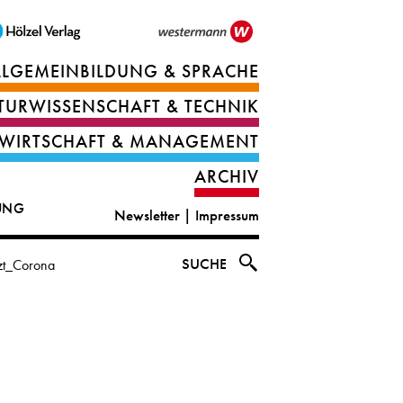
LLGEMEINBILDUNG & SPRACHE
Berufsorientierung
TURWISSENSCHAFT & TECHNIK
Ernährung
Deutsch
WIRTSCHAFT & MANAGEMENT
IT
Englisch
ARCHIV
&
|
DUNG
Newsletter
|
Impressum
digital
CLIL
solutions
Ethik
SUCHE
tzt_Corona
|
Geografie
Informations-
und
und
Wirtschaftliche
Officemanagement
Bildung