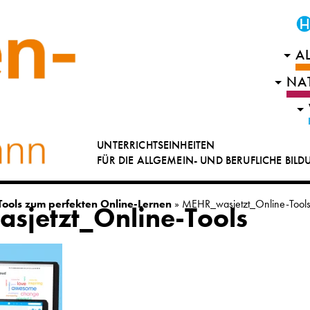
A
NA
UNTERRICHTSEINHEITEN
FÜR DIE ALLGEMEIN- UND BERUFLICHE BIL
Tools zum perfekten Online-Lernen
»
MEHR_wasjetzt_Online-Tool
jetzt_Online-Tools