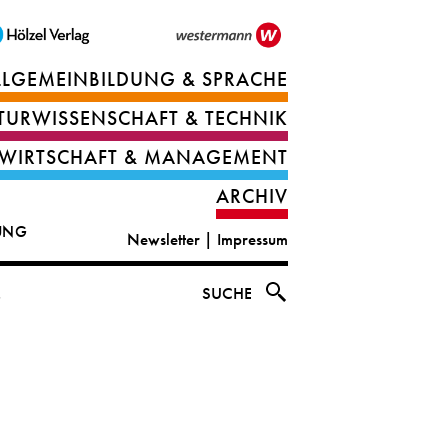
LLGEMEINBILDUNG & SPRACHE
Berufsorientierung
TURWISSENSCHAFT & TECHNIK
Ernährung
Deutsch
WIRTSCHAFT & MANAGEMENT
IT
Englisch
ARCHIV
&
|
DUNG
Newsletter
|
Impressum
digital
CLIL
solutions
Ethik
SUCHE
s
|
Geografie
Informations-
und
und
Wirtschaftliche
Officemanagement
Bildung