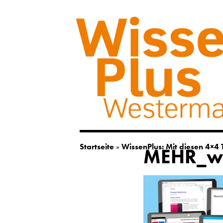
Startseite
»
WissenPlus: Mit diesen 4×4 
MEHR_was