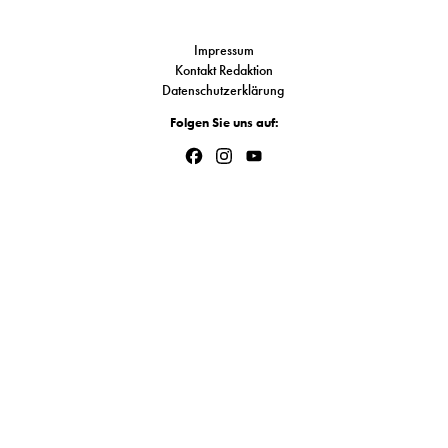
Link
S
Impressum
Kontakt Redaktion
N
Datenschutzerklärung
Folgen Sie uns auf:
&
Facebook
Instagram
YouTube
T
Channel
N
K
R
I
W
V