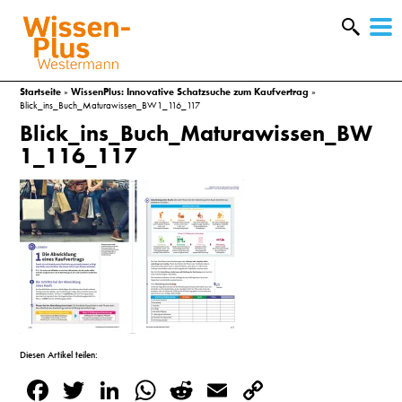
W
&
Startseite
»
WissenPlus: Innovative Schatzsuche zum Kaufvertrag
»
Blick_ins_Buch_Maturawissen_BW1_116_117
Blick_ins_Buch_Maturawissen_BW
1_116_117
A
Diesen Artikel teilen:
&
Facebook
Twitter
LinkedIn
WhatsApp
Reddit
Email
Copy