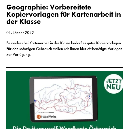
S
Geographie: Vorbereitete
Kopiervorlagen für Kartenarbeit in
der Klasse
N
01. Jänner 2022
&
Besonders bei Kartenarbeit in der Klasse bedarf es guter Kopiervorlagen.
T
Für den sofortigen Gebrauch stellen wir Ihnen hier oft benötigte Vorlagen
zur Verfügung.
N
K
R
I
W
V