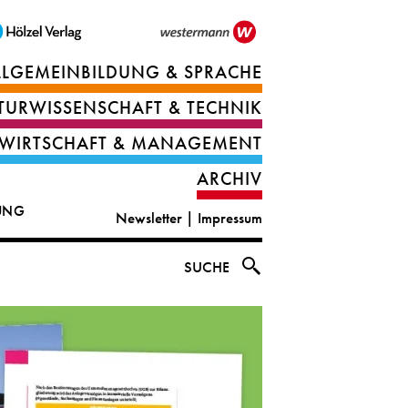
LLGEMEINBILDUNG & SPRACHE
Berufsorientierung
TURWISSENSCHAFT & TECHNIK
Ernährung
Deutsch
WIRTSCHAFT & MANAGEMENT
IT
Englisch
ARCHIV
&
|
DUNG
Newsletter
|
Impressum
digital
CLIL
solutions
Ethik
SUCHE
|
Geografie
Informations-
und
und
Wirtschaftliche
Officemanagement
Bildung