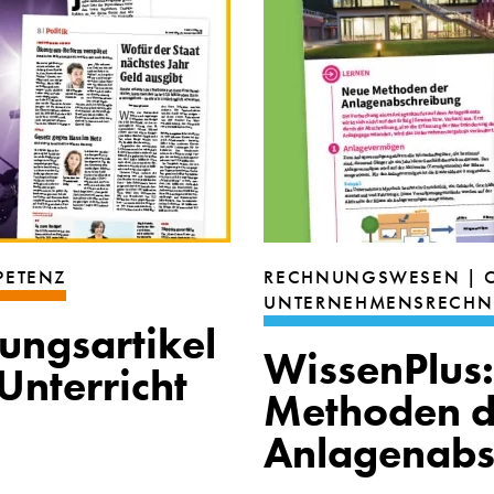
PETENZ
RECHNUNGSWESEN | C
UNTERNEHMENSRECH
ungsartikel
WissenPlus
nterricht
Methoden d
Anlagenabs