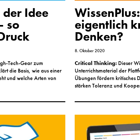
 der Idee
WissenPlus:
– so
eigentlich k
-Druck
Denken?
8. Oktober 2020
High-Tech-Gear zum
Critical Thinking:
Dieser Wi
lärt die Basis, wie aus einer
Unterrichtsmaterial der Plat
teht und welche Arten von
Übungen fördern kritisches
stärken Toleranz und Kooper