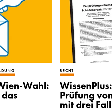
ILDUNG
RECHT
 Wien-Wahl:
WissenPlus
 das
Prüfung vo
mit drei Fal