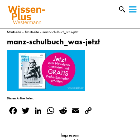
W
&
Startseite
»
Startseite
»
manz-schulbuch_was-jetzt
manz-schulbuch_was-jetzt
Diesen Artikel teilen:
Facebook
Twitter
LinkedIn
WhatsApp
Reddit
Email
Copy
Link
A
&
Impressum