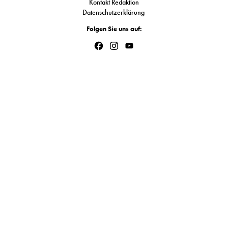
Kontakt Redaktion
S
Datenschutzerklärung
Folgen Sie uns auf:
Facebook
Instagram
YouTube
N
Channel
&
T
N
K
R
I
W
V