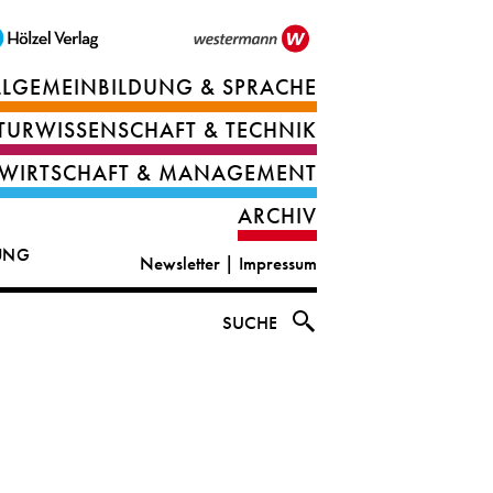
LLGEMEINBILDUNG & SPRACHE
Berufsorientierung
TURWISSENSCHAFT & TECHNIK
Ernährung
Deutsch
WIRTSCHAFT & MANAGEMENT
IT
Englisch
ARCHIV
&
|
DUNG
Newsletter
|
Impressum
digital
CLIL
solutions
Ethik
SUCHE
|
Geografie
Informations-
und
und
Wirtschaftliche
Officemanagement
Bildung