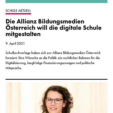
S
SCHULE AKTUELL
Die Allianz Bildungsmedien
N
Österreich will die digitale Schule
mitgestalten
&
T
9. April 2021
Schulbuchverlage haben sich zur Allianz Bildungsmedien Österreich
N
formiert. Ihre Wünsche an die Politik: ein rechtlicher Rahmen für die
Digitalisierung, langfristige Finanzierungszusagen und politische
K
Mitsprache.
R
I
W
V