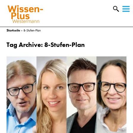
W
&
Startseite
»
8-Stufen-Plan
Tag Archive: 8-Stufen-Plan
A
&