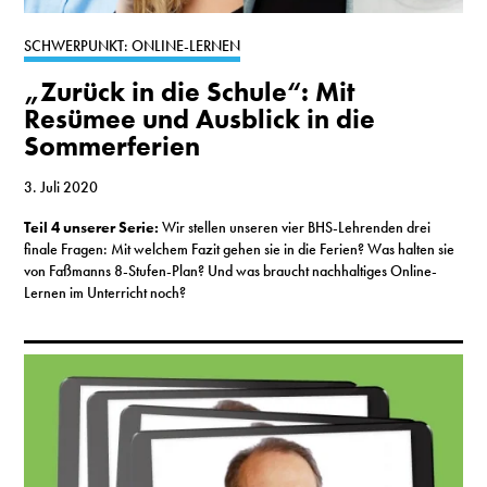
S
SCHWERPUNKT: ONLINE-LERNEN
„Zurück in die Schule“: Mit
N
Resümee und Ausblick in die
Sommerferien
&
T
3. Juli 2020
Teil 4 unserer Serie:
Wir stellen unseren vier BHS-Lehrenden drei
N
finale Fragen: Mit welchem Fazit gehen sie in die Ferien? Was halten sie
von Faßmanns 8-Stufen-Plan? Und was braucht nachhaltiges Online-
K
Lernen im Unterricht noch?
R
I
W
V