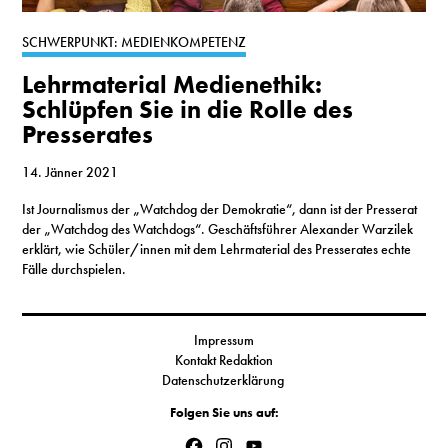
S
SCHWERPUNKT: MEDIENKOMPETENZ
Lehrmaterial Medienethik:
N
Schlüpfen Sie in die Rolle des
Presserates
&
T
14. Jänner 2021
Ist Journalismus der „Watchdog der Demokratie“, dann ist der Presserat
N
der „Watchdog des Watchdogs“. Geschäftsführer Alexander Warzilek
erklärt, wie Schüler/innen mit dem Lehrmaterial des Presserates echte
K
Fälle durchspielen.
R
I
Impressum
Kontakt Redaktion
W
Datenschutzerklärung
V
Folgen Sie uns auf:
Facebook
Instagram
YouTube