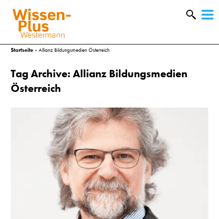
W
&
Startseite
»
Allianz Bildungsmedien Österreich
Tag Archive: Allianz Bildungsmedien
Österreich
A
&