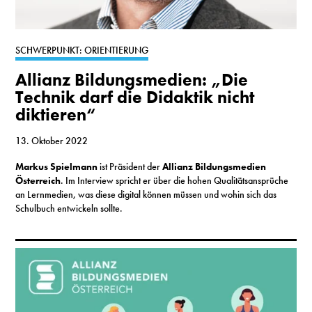
S
SCHWERPUNKT: ORIENTIERUNG
N
Allianz Bildungsmedien: „Die
&
Technik darf die Didaktik nicht
diktieren“
T
13. Oktober 2022
N
Markus Spielmann
ist Präsident der
Allianz Bildungsmedien
K
Österreich
. Im Interview spricht er über die hohen Qualitätsansprüche
an Lernmedien, was diese digital können müssen und wohin sich das
R
Schulbuch entwickeln sollte.
I
W
V