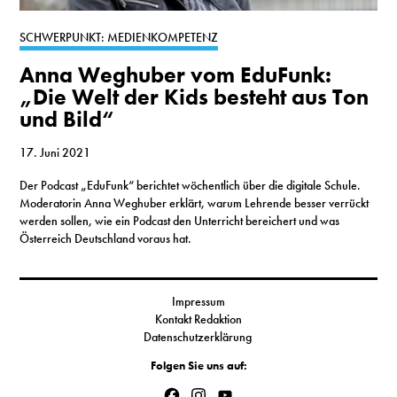
S
SCHWERPUNKT: MEDIENKOMPETENZ
Anna Weghuber vom EduFunk:
N
„Die Welt der Kids besteht aus Ton
und Bild“
&
T
17. Juni 2021
Der Podcast „EduFunk“ berichtet wöchentlich über die digitale Schule.
N
Moderatorin Anna Weghuber erklärt, warum Lehrende besser verrückt
werden sollen, wie ein Podcast den Unterricht bereichert und was
K
Österreich Deutschland voraus hat.
R
I
Impressum
Kontakt Redaktion
W
Datenschutzerklärung
V
Folgen Sie uns auf:
Facebook
Instagram
YouTube