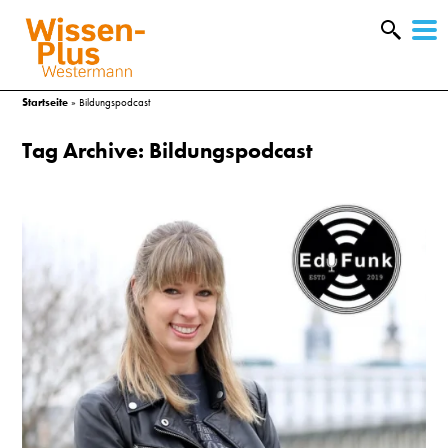
W
&
Startseite
»
Bildungspodcast
Tag Archive: Bildungspodcast
A
&