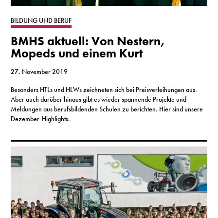
S
BILDUNG UND BERUF
BMHS aktuell: Von Nestern,
N
Mopeds und einem Kurt
&
27. November 2019
T
Besonders HTLs und HLWs zeichneten sich bei Preisverleihungen aus.
Aber auch darüber hinaus gibt es wieder spannende Projekte und
N
Meldungen aus berufsbildenden Schulen zu berichten. Hier sind unsere
Dezember-Highlights.
K
R
I
W
V