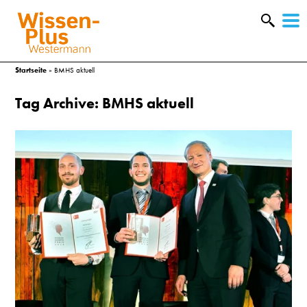
W
&
Startseite
»
BMHS aktuell
Tag Archive: BMHS aktuell
A
&