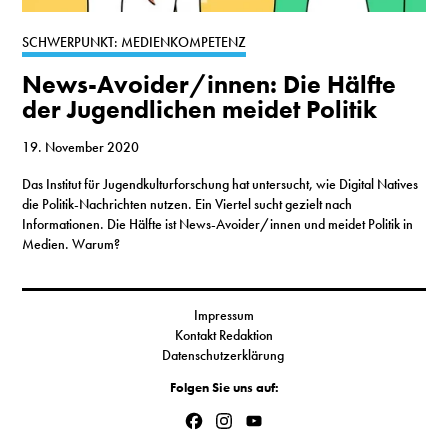
S
SCHWERPUNKT: MEDIENKOMPETENZ
News-Avoider/innen: Die Hälfte
N
der Jugendlichen meidet Politik
&
19. November 2020
T
Das Institut für Jugendkulturforschung hat untersucht, wie Digital Natives
die Politik-Nachrichten nutzen. Ein Viertel sucht gezielt nach
N
Informationen. Die Hälfte ist News-Avoider/innen und meidet Politik in
Medien. Warum?
K
R
Impressum
I
Kontakt Redaktion
Datenschutzerklärung
W
Folgen Sie uns auf:
V
Facebook
Instagram
YouTube
Channel