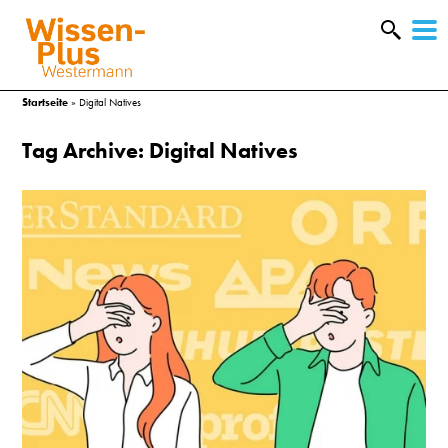
W
&
Startseite
»
Digital Natives
Tag Archive: Digital Natives
A
&