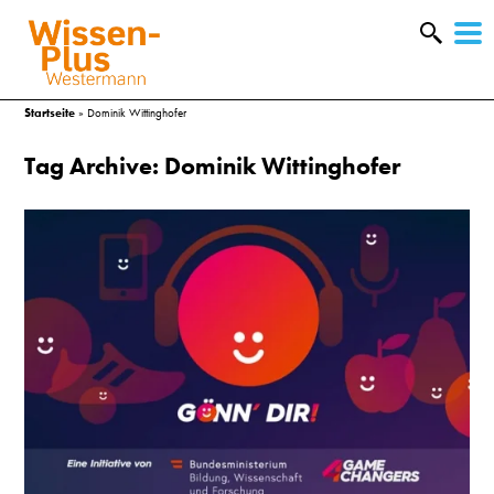
W
&
Startseite
»
Dominik Wittinghofer
Tag Archive: Dominik Wittinghofer
A
&