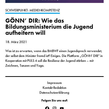
S
SCHWERPUNKT: MEDIENKOMPETENZ
GÖNN’ DIR: Wie das
N
Bildungsministerium die Jugend
aufheitern will
&
T
18. März 2021
Was ist zu erwarten, wenn das BMBWF einen Jugendsprech verwendet,
N
der selbst dem Minister fremd ist? Einiges. Die Plattform „GÖNN’ DIR“ in
Kooperation mit PULS 4 soll die Resilienz der Jugend stärken – mit
K
Zeichnen, Tanzen und Yoga.
R
I
Impressum
Kontakt Redaktion
W
Datenschutzerklärung
V
Folgen Sie uns auf:
Facebook
Instagram
YouTube