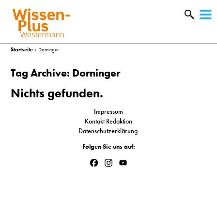
W
&
Startseite
»
Dorninger
Tag Archive: Dorninger
Nichts gefunden.
Impressum
Kontakt Redaktion
Datenschutzerklärung
Folgen Sie uns auf:
Facebook
Instagram
YouTube
Channel
A
&