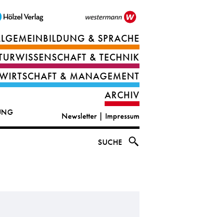
LLGEMEINBILDUNG & SPRACHE
Berufsorientierung
TURWISSENSCHAFT & TECHNIK
Ernährung
Deutsch
WIRTSCHAFT & MANAGEMENT
IT
Englisch
ARCHIV
&
|
DUNG
Newsletter
|
Impressum
digital
CLIL
solutions
Ethik
SUCHE
|
Geografie
Informations-
und
und
Wirtschaftliche
Officemanagement
Bildung