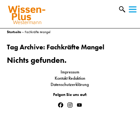
W
&
Startseite
»
Fachkräfte Mangel
Tag Archive: Fachkräfte Mangel
Nichts gefunden.
Impressum
Kontakt Redaktion
Datenschutzerklärung
Folgen Sie uns auf:
Facebook
Instagram
YouTube
Channel
A
&