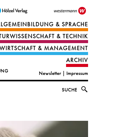
LLGEMEINBILDUNG & SPRACHE
Berufsorientierung
TURWISSENSCHAFT & TECHNIK
Ernährung
Deutsch
WIRTSCHAFT & MANAGEMENT
IT
Englisch
ARCHIV
&
|
DUNG
Newsletter
|
Impressum
digital
CLIL
solutions
Ethik
SUCHE
|
Geografie
Informations-
und
und
Wirtschaftliche
Officemanagement
Bildung