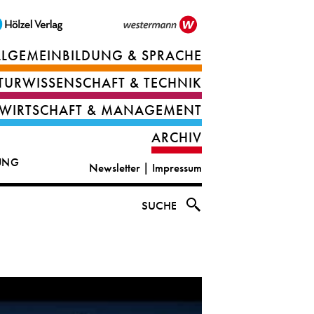
LLGEMEINBILDUNG & SPRACHE
Berufsorientierung
TURWISSENSCHAFT & TECHNIK
Ernährung
Deutsch
WIRTSCHAFT & MANAGEMENT
IT
Englisch
ARCHIV
&
|
DUNG
Newsletter
|
Impressum
digital
CLIL
solutions
Ethik
SUCHE
|
Geografie
Informations-
und
und
Wirtschaftliche
Officemanagement
Bildung