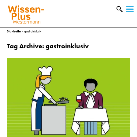
W
&
Startseite
»
gastroinklusiv
Tag Archive: gastroinklusiv
A
&