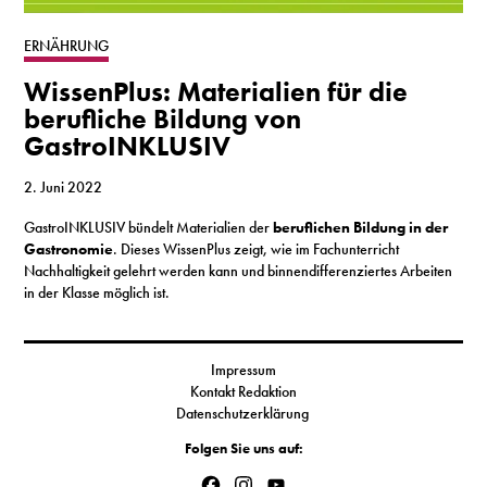
S
ERNÄHRUNG
WissenPlus: Materialien für die
N
berufliche Bildung von
GastroINKLUSIV
&
T
2. Juni 2022
GastroINKLUSIV bündelt Materialien der
beruflichen Bildung in der
N
Gastronomie
. Dieses WissenPlus zeigt, wie im Fachunterricht
Nachhaltigkeit gelehrt werden kann und binnendifferenziertes Arbeiten
K
in der Klasse möglich ist.
R
I
Impressum
Kontakt Redaktion
W
Datenschutzerklärung
V
Folgen Sie uns auf:
Facebook
Instagram
YouTube