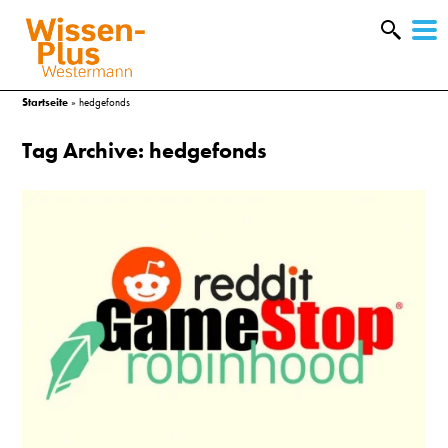
W
&
Startseite
»
hedgefonds
Tag Archive: hedgefonds
A
&