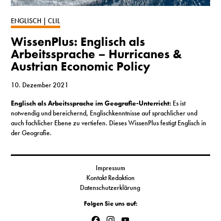
S
ENGLISCH | CLIL
WissenPlus: Englisch als
N
Arbeitssprache – Hurricanes &
Austrian Economic Policy
&
T
10. Dezember 2021
Englisch als Arbeitssprache im Geografie-Unterricht:
Es ist
N
notwendig und bereichernd, Englischkenntnisse auf sprachlicher und
auch fachlicher Ebene zu vertiefen. Dieses WissenPlus festigt Englisch in
K
der Geografie.
R
I
Impressum
Kontakt Redaktion
W
Datenschutzerklärung
V
Folgen Sie uns auf:
Facebook
Instagram
YouTube