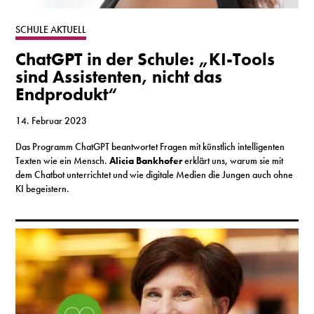
S
SCHULE AKTUELL
ChatGPT in der Schule: „KI-Tools
N
sind Assistenten, nicht das
Endprodukt“
&
T
14. Februar 2023
Das Programm ChatGPT beantwortet Fragen mit künstlich intelligenten
N
Texten wie ein Mensch.
Alicia Bankhofer
erklärt uns, warum sie mit
dem Chatbot unterrichtet und wie digitale Medien die Jungen auch ohne
K
KI begeistern.
R
I
W
V