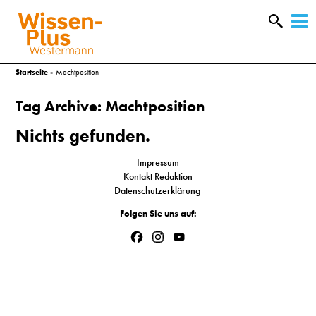
W
&
Startseite
»
Machtposition
Tag Archive: Machtposition
Nichts gefunden.
Impressum
Kontakt Redaktion
Datenschutzerklärung
Folgen Sie uns auf:
Facebook
Instagram
YouTube
Channel
A
&