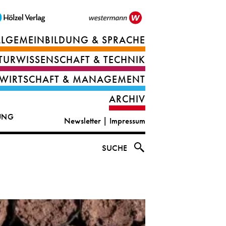
LLGEMEINBILDUNG & SPRACHE
Berufsorientierung
TURWISSENSCHAFT & TECHNIK
Ernährung
Deutsch
WIRTSCHAFT & MANAGEMENT
IT
Englisch
ARCHIV
&
|
DUNG
Newsletter
|
Impressum
digital
CLIL
solutions
Ethik
SUCHE
|
Geografie
Informations-
und
und
Wirtschaftliche
Officemanagement
Bildung