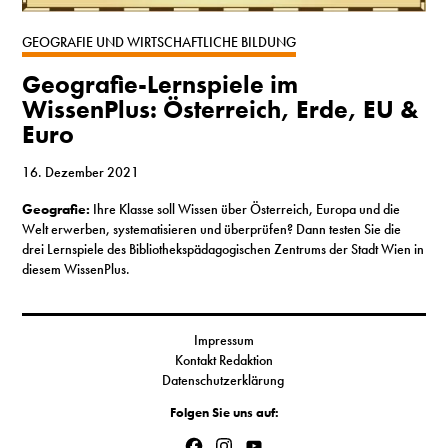
S
GEOGRAFIE UND WIRTSCHAFTLICHE BILDUNG
Geografie-Lernspiele im
N
WissenPlus: Österreich, Erde, EU &
Euro
&
T
16. Dezember 2021
Geografie:
Ihre Klasse soll Wissen über Österreich, Europa und die
N
Welt erwerben, systematisieren und überprüfen? Dann testen Sie die
drei Lernspiele des Bibliothekspädagogischen Zentrums der Stadt Wien in
K
diesem WissenPlus.
R
I
Impressum
Kontakt Redaktion
W
Datenschutzerklärung
V
Folgen Sie uns auf:
Facebook
Instagram
YouTube