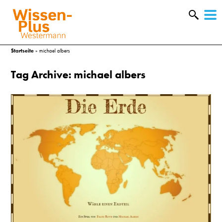
W
&
Startseite
»
michael albers
Tag Archive: michael albers
A
&