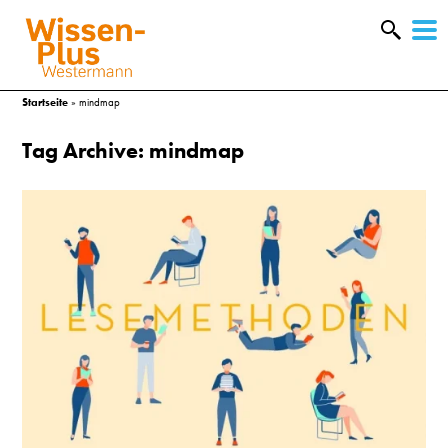
W
&
Startseite
»
mindmap
Tag Archive: mindmap
A
&