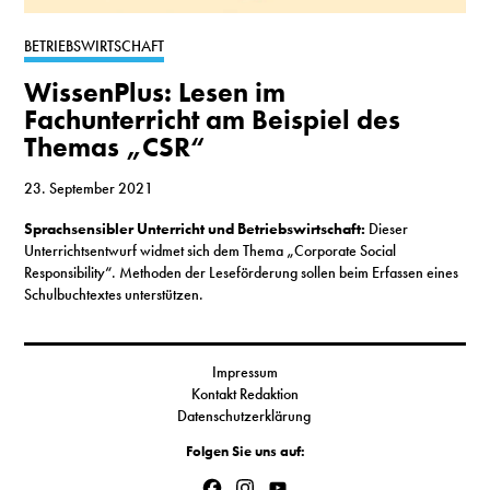
S
BETRIEBSWIRTSCHAFT
WissenPlus: Lesen im
N
Fachunterricht am Beispiel des
Themas „CSR“
&
T
23. September 2021
Sprachsensibler Unterricht und Betriebswirtschaft:
Dieser
N
Unterrichtsentwurf widmet sich dem Thema „Corporate Social
Responsibility“. Methoden der Leseförderung sollen beim Erfassen eines
K
Schulbuchtextes unterstützen.
R
I
Impressum
Kontakt Redaktion
W
Datenschutzerklärung
V
Folgen Sie uns auf:
Facebook
Instagram
YouTube