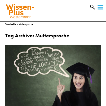
W
&
Startseite
»
Muttersprache
Tag Archive: Muttersprache
A
&