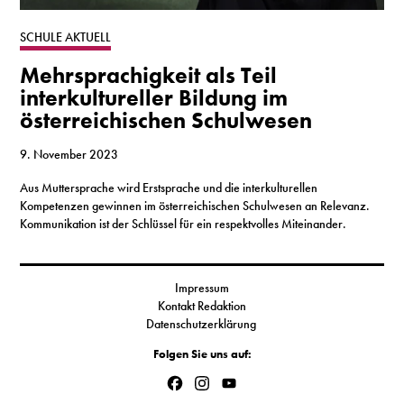
S
SCHULE AKTUELL
Mehrsprachigkeit als Teil
N
interkultureller Bildung im
österreichischen Schulwesen
&
T
9. November 2023
Aus Muttersprache wird Erstsprache und die interkulturellen
N
Kompetenzen gewinnen im österreichischen Schulwesen an Relevanz.
Kommunikation ist der Schlüssel für ein respektvolles Miteinander.
K
R
Impressum
I
Kontakt Redaktion
Datenschutzerklärung
W
Folgen Sie uns auf:
V
Facebook
Instagram
YouTube
Channel