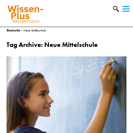
W
&
Startseite
»
Neue Mittelschule
Tag Archive: Neue Mittelschule
A
&