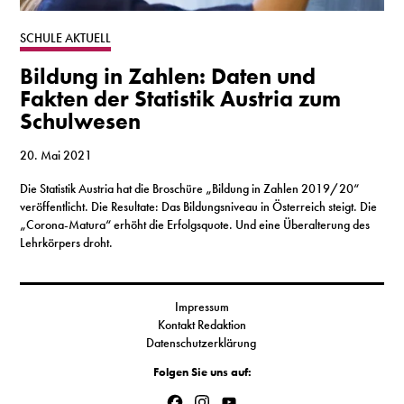
S
SCHULE AKTUELL
Bildung in Zahlen: Daten und
N
Fakten der Statistik Austria zum
Schulwesen
&
T
20. Mai 2021
Die Statistik Austria hat die Broschüre „Bildung in Zahlen 2019/20“
N
veröffentlicht. Die Resultate: Das Bildungsniveau in Österreich steigt. Die
„Corona-Matura“ erhöht die Erfolgsquote. Und eine Überalterung des
K
Lehrkörpers droht.
R
I
Impressum
Kontakt Redaktion
W
Datenschutzerklärung
V
Folgen Sie uns auf:
Facebook
Instagram
YouTube