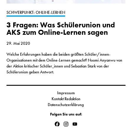
S
SCHWERPUNKT: ONLINE-LERNEN
3 Fragen: Was Schülerunion und
N
AKS zum Online-Lernen sagen
&
29. Mai 2020
T
Welche Erfahrungen haben die beiden größten Schüler/innen-
Organisationen mit dem Online-Lernen gemacht? Noomi Anyanwu von
N
der Aktion kritischer Schüler_innen und Sebastian Stark von der
Schülerunion geben Antwort.
K
R
Impressum
I
Kontakt Redaktion
Datenschutzerklärung
W
Folgen Sie uns auf:
V
Facebook
Instagram
YouTube
Channel