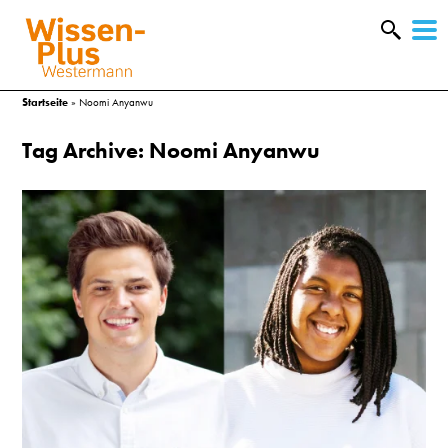
W
&
Startseite
»
Noomi Anyanwu
Tag Archive: Noomi Anyanwu
A
&