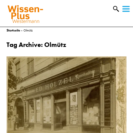
W
&
Startseite
»
Olmütz
Tag Archive: Olmütz
A
&