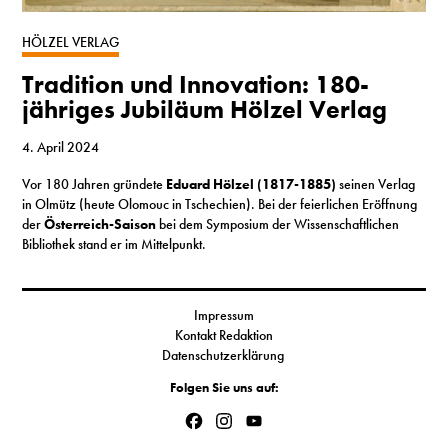
S
HÖLZEL VERLAG
Tradition und Innovation: 180-
N
jähriges Jubiläum Hölzel Verlag
&
4. April 2024
T
Vor 180 Jahren gründete
Eduard Hölzel (1817-1885)
seinen Verlag
in Olmütz (heute Olomouc in Tschechien). Bei der feierlichen Eröffnung
N
der
Österreich-Saison
bei dem Symposium der Wissenschaftlichen
Bibliothek stand er im Mittelpunkt.
K
R
Impressum
I
Kontakt Redaktion
Datenschutzerklärung
W
Folgen Sie uns auf:
V
Facebook
Instagram
YouTube
Channel