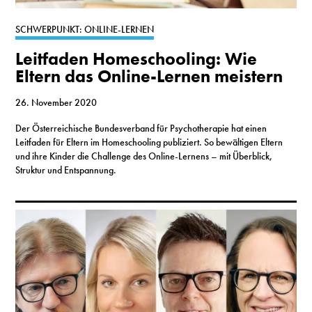
S
SCHWERPUNKT: ONLINE-LERNEN
Leitfaden Homeschooling: Wie
N
Eltern das Online-Lernen meistern
&
26. November 2020
T
Der Österreichische Bundesverband für Psychotherapie hat einen
Leitfaden für Eltern im Homeschooling publiziert. So bewältigen Eltern
N
und ihre Kinder die Challenge des Online-Lernens – mit Überblick,
Struktur und Entspannung.
K
R
I
W
V