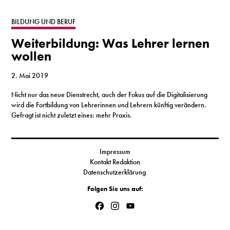
S
BILDUNG UND BERUF
Weiterbildung: Was Lehrer lernen
N
wollen
&
2. Mai 2019
T
Nicht nur das neue Dienstrecht, auch der Fokus auf die Digitalisierung
wird die Fortbildung von Lehrerinnen und Lehrern künftig verändern.
N
Gefragt ist nicht zuletzt eines: mehr Praxis.
K
R
Impressum
Kontakt Redaktion
I
Datenschutzerklärung
Folgen Sie uns auf:
W
Facebook
Instagram
YouTube
V
Channel