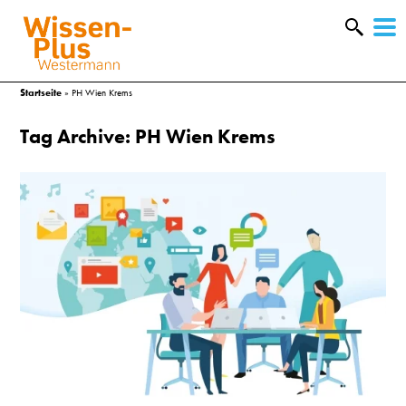
W
&
Startseite
»
PH Wien Krems
Tag Archive: PH Wien Krems
A
&