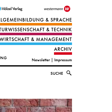
LLGEMEINBILDUNG & SPRACHE
Berufsorientierung
TURWISSENSCHAFT & TECHNIK
Ernährung
Deutsch
WIRTSCHAFT & MANAGEMENT
IT
Englisch
ARCHIV
&
|
DUNG
Newsletter
|
Impressum
digital
CLIL
solutions
Ethik
SUCHE
|
Geografie
Informations-
und
und
Wirtschaftliche
Officemanagement
Bildung