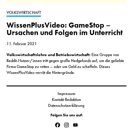
S
VOLKSWIRTSCHAFT
WissenPlusVideo: GameStop −
N
Ursachen und Folgen im Unterricht
&
11. Februar 2021
T
Volkswirtschaftslehre und Betriebswirtschaft:
Eine Gruppe von
Reddit-Nutzer/innen tritt gegen große Hedgefonds auf, um die geliebte
N
Firma GameStop zu retten – oder um Geld zu scheffeln. Dieses
WissenPlusVideo verrät die Hintergründe.
K
R
Impressum
I
Kontakt Redaktion
Datenschutzerklärung
W
Folgen Sie uns auf:
V
Facebook
Instagram
YouTube
Channel