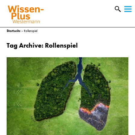
W
&
Startseite
»
Rollenspiel
Tag Archive: Rollenspiel
A
&