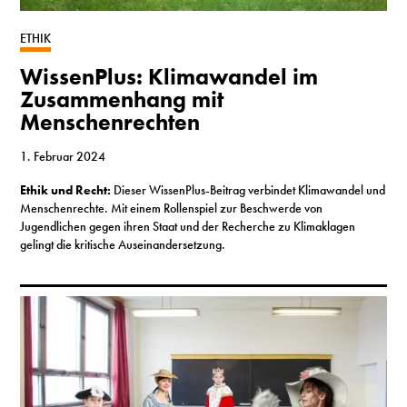
S
ETHIK
WissenPlus: Klimawandel im
N
Zusammenhang mit
Menschenrechten
&
T
1. Februar 2024
Ethik und Recht:
Dieser WissenPlus-Beitrag verbindet Klimawandel und
N
Menschenrechte. Mit einem Rollenspiel zur Beschwerde von
Jugendlichen gegen ihren Staat und der Recherche zu Klimaklagen
K
gelingt die kritische Auseinandersetzung.
R
I
W
V