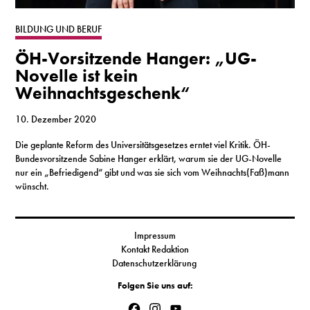
S
BILDUNG UND BERUF
ÖH-Vorsitzende Hanger: „UG-
N
Novelle ist kein
Weihnachtsgeschenk“
&
T
10. Dezember 2020
Die geplante Reform des Universitätsgesetzes erntet viel Kritik. ÖH-
N
Bundesvorsitzende Sabine Hanger erklärt, warum sie der UG-Novelle
nur ein „Befriedigend“ gibt und was sie sich vom Weihnachts(Faß)mann
K
wünscht.
R
I
Impressum
Kontakt Redaktion
W
Datenschutzerklärung
V
Folgen Sie uns auf:
Facebook
Instagram
YouTube