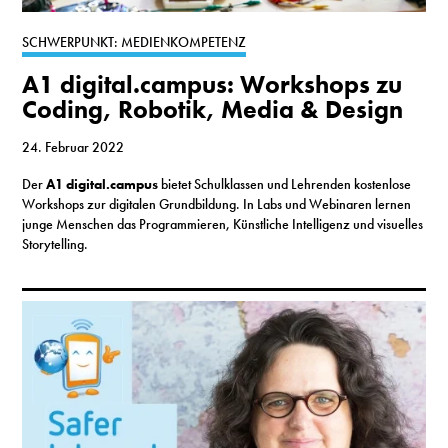
S
SCHWERPUNKT: MEDIENKOMPETENZ
A1 digital.campus: Workshops zu
N
Coding, Robotik, Media & Design
&
24. Februar 2022
T
Der
A1 digital.campus
bietet Schulklassen und Lehrenden kostenlose
Workshops zur digitalen Grundbildung. In Labs und Webinaren lernen
N
junge Menschen das Programmieren, Künstliche Intelligenz und visuelles
Storytelling.
K
R
I
W
V