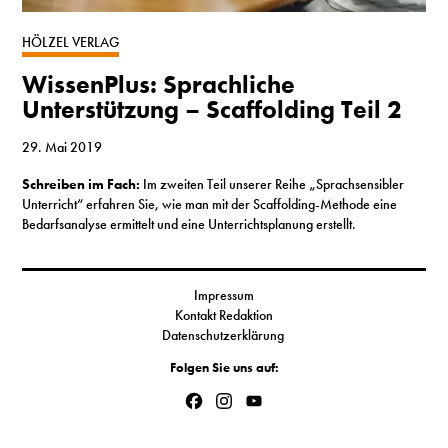
S
HÖLZEL VERLAG
WissenPlus: Sprachliche
N
Unterstützung – Scaffolding Teil 2
&
29. Mai 2019
T
Schreiben im Fach:
Im zweiten Teil unserer Reihe „Sprachsensibler
Unterricht“ erfahren Sie, wie man mit der Scaffolding-Methode eine
N
Bedarfsanalyse ermittelt und eine Unterrichtsplanung erstellt.
K
R
Impressum
Kontakt Redaktion
I
Datenschutzerklärung
Folgen Sie uns auf:
W
Facebook
Instagram
YouTube
V
Channel