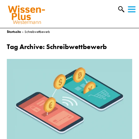
W
&
Startseite
»
Schreibwettbewerb
Tag Archive: Schreibwettbewerb
A
&