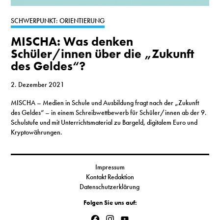
S
SCHWERPUNKT: ORIENTIERUNG
MISCHA: Was denken
N
Schüler/innen über die „Zukunft
des Geldes“?
&
T
2. Dezember 2021
MISCHA – Medien in Schule und Ausbildung fragt nach der „Zukunft
N
des Geldes“ – in einem Schreibwettbewerb für Schüler/innen ab der 9.
Schulstufe und mit Unterrichtsmaterial zu Bargeld, digitalem Euro und
K
Kryptowährungen.
R
I
Impressum
Kontakt Redaktion
W
Datenschutzerklärung
V
Folgen Sie uns auf:
Facebook
Instagram
YouTube