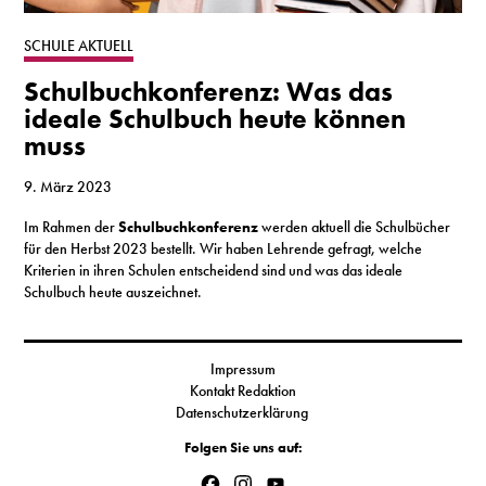
S
SCHULE AKTUELL
Schulbuchkonferenz: Was das
N
ideale Schulbuch heute können
muss
&
T
9. März 2023
Im Rahmen der
Schulbuchkonferenz
werden aktuell die Schulbücher
N
für den Herbst 2023 bestellt. Wir haben Lehrende gefragt, welche
Kriterien in ihren Schulen entscheidend sind und was das ideale
K
Schulbuch heute auszeichnet.
R
I
Impressum
Kontakt Redaktion
W
Datenschutzerklärung
V
Folgen Sie uns auf:
Facebook
Instagram
YouTube