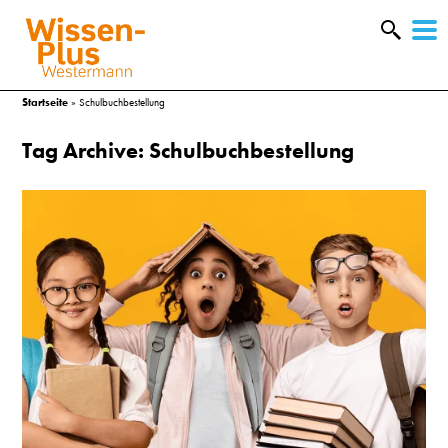
W
&
Startseite
»
Schulbuchbestellung
Tag Archive: Schulbuchbestellung
A
&