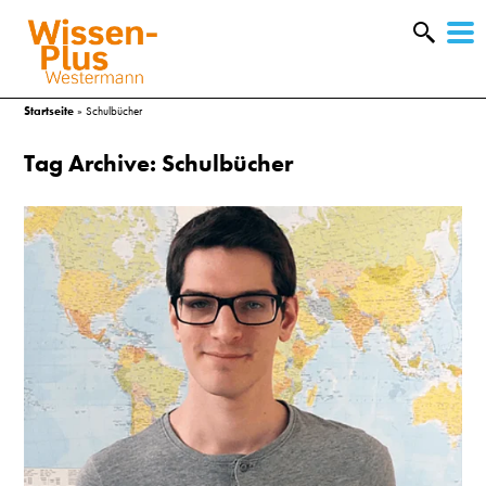
W
&
Startseite
»
Schulbücher
Tag Archive: Schulbücher
A
&