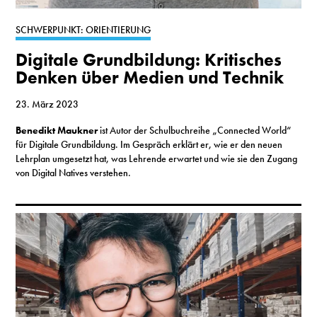
S
SCHWERPUNKT: ORIENTIERUNG
Digitale Grundbildung: Kritisches
N
Denken über Medien und Technik
&
23. März 2023
T
Benedikt Maukner
ist Autor der Schulbuchreihe „Connected World“
für Digitale Grundbildung. Im Gespräch erklärt er, wie er den neuen
N
Lehrplan umgesetzt hat, was Lehrende erwartet und wie sie den Zugang
von Digital Natives verstehen.
K
R
I
W
V