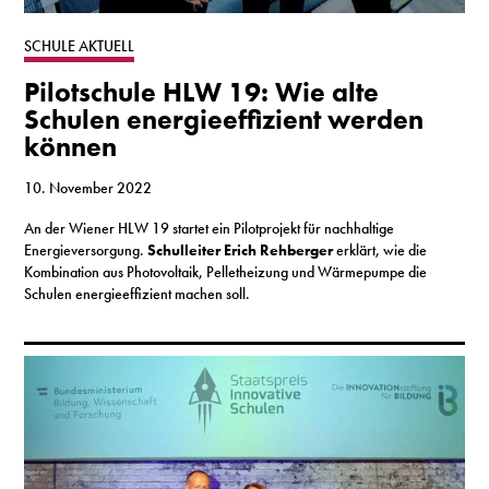
S
SCHULE AKTUELL
Pilotschule HLW 19: Wie alte
N
Schulen energieeffizient werden
können
&
T
10. November 2022
An der Wiener HLW 19 startet ein Pilotprojekt für nachhaltige
N
Energieversorgung.
Schulleiter Erich Rehberger
erklärt, wie die
Kombination aus Photovoltaik, Pelletheizung und Wärmepumpe die
K
Schulen energieeffizient machen soll.
R
I
W
V