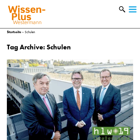
W
&
Startseite
»
Schulen
Tag Archive: Schulen
A
&