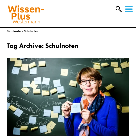
W
&
Startseite
»
Schulnoten
Tag Archive: Schulnoten
A
&