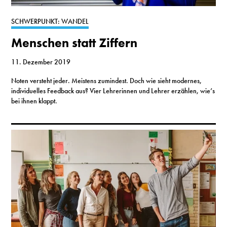
S
SCHWERPUNKT: WANDEL
Menschen statt Ziffern
N
11. Dezember 2019
&
Noten versteht jeder. Meistens zumindest. Doch wie sieht modernes,
T
individuelles Feedback aus? Vier Lehrerinnen und Lehrer erzählen, wie’s
bei ihnen klappt.
N
K
R
I
W
V