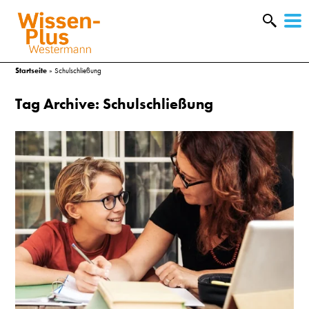
W
&
Startseite
»
Schulschließung
Tag Archive: Schulschließung
A
&