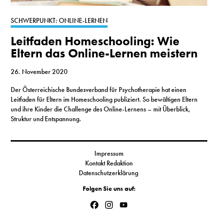
S
SCHWERPUNKT: ONLINE-LERNEN
Leitfaden Homeschooling: Wie
N
Eltern das Online-Lernen meistern
&
26. November 2020
T
Der Österreichische Bundesverband für Psychotherapie hat einen
Leitfaden für Eltern im Homeschooling publiziert. So bewältigen Eltern
N
und ihre Kinder die Challenge des Online-Lernens – mit Überblick,
Struktur und Entspannung.
K
R
Impressum
I
Kontakt Redaktion
Datenschutzerklärung
W
Folgen Sie uns auf:
V
Facebook
Instagram
YouTube
Channel