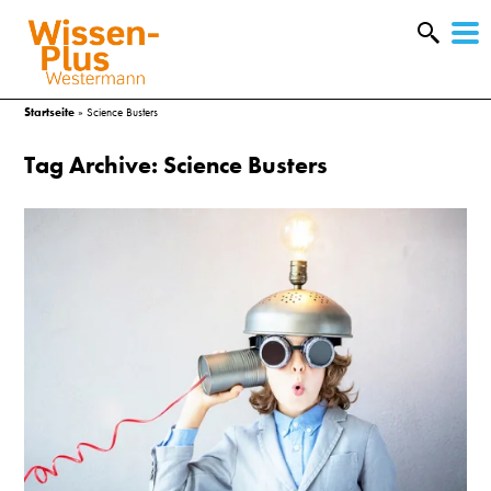
W
&
Startseite
»
Science Busters
Tag Archive: Science Busters
A
&