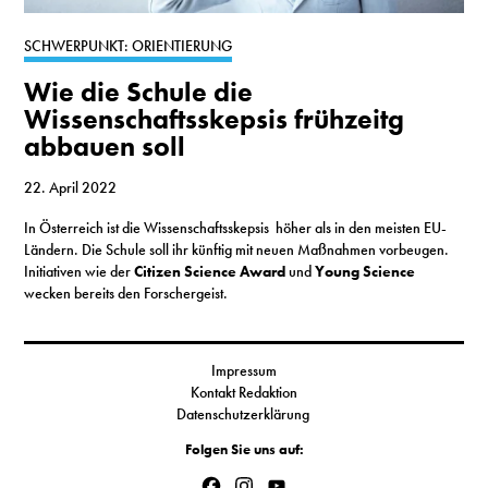
S
SCHWERPUNKT: ORIENTIERUNG
Wie die Schule die
N
Wissenschaftsskepsis frühzeitg
abbauen soll
&
T
22. April 2022
In Österreich ist die Wissenschaftsskepsis höher als in den meisten EU-
N
Ländern. Die Schule soll ihr künftig mit neuen Maßnahmen vorbeugen.
Initiativen wie der
Citizen Science Award
und
Young Science
K
wecken bereits den Forschergeist.
R
I
Impressum
Kontakt Redaktion
W
Datenschutzerklärung
V
Folgen Sie uns auf:
Facebook
Instagram
YouTube