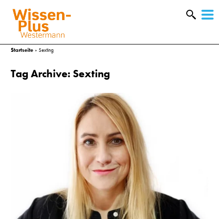
W
&
Startseite
»
Sexting
Tag Archive: Sexting
A
&