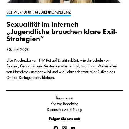
S
SCHWERPUNKT: MEDIENKOMPETENZ
Sexualität im Internet:
N
„Jugendliche brauchen klare Exit-
Strategien“
&
T
30. Juni 2020
Elke Prochazka von 147 Rat auf Draht erklärt, wie die Schule vor
N
Sexting, Grooming und Sextortion warnen soll, wann das Weiterleiten
von Nacktfotos strafbar wird und wie Lehrende trotz aller Risiken des
K
Online-Datings positiv bleiben.
R
I
Impressum
Kontakt Redaktion
W
Datenschutzerklärung
V
Folgen Sie uns auf:
Facebook
Instagram
YouTube