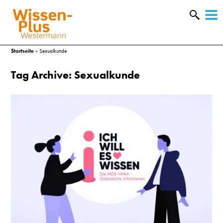
W
&
Startseite
»
Sexualkunde
Tag Archive: Sexualkunde
A
&