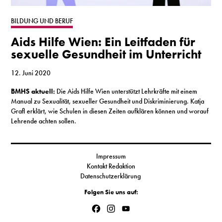
S
BILDUNG UND BERUF
Aids Hilfe Wien: Ein Leitfaden für
N
sexuelle Gesundheit im Unterricht
&
12. Juni 2020
T
BMHS aktuell:
Die Aids Hilfe Wien unterstützt Lehrkräfte mit einem
Manual zu Sexualität, sexueller Gesundheit und Diskriminierung. Katja
N
Grafl erklärt, wie Schulen in diesen Zeiten aufklären können und worauf
Lehrende achten sollen.
K
R
Impressum
I
Kontakt Redaktion
Datenschutzerklärung
W
Folgen Sie uns auf:
V
Facebook
Instagram
YouTube
Channel