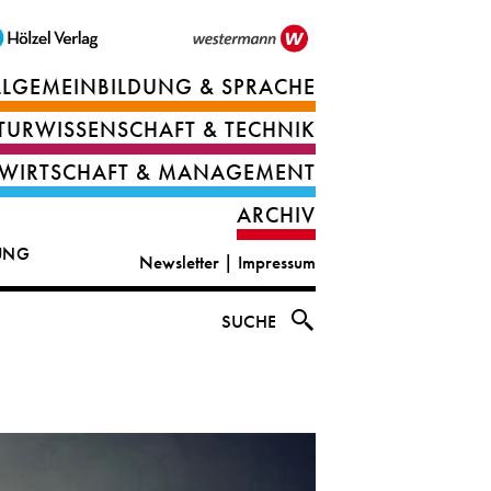
LLGEMEINBILDUNG & SPRACHE
Berufsorientierung
TURWISSENSCHAFT & TECHNIK
Ernährung
Deutsch
WIRTSCHAFT & MANAGEMENT
IT
Englisch
ARCHIV
&
|
DUNG
Newsletter
|
Impressum
digital
CLIL
solutions
Ethik
SUCHE
|
Geografie
Informations-
und
und
Wirtschaftliche
Officemanagement
Bildung